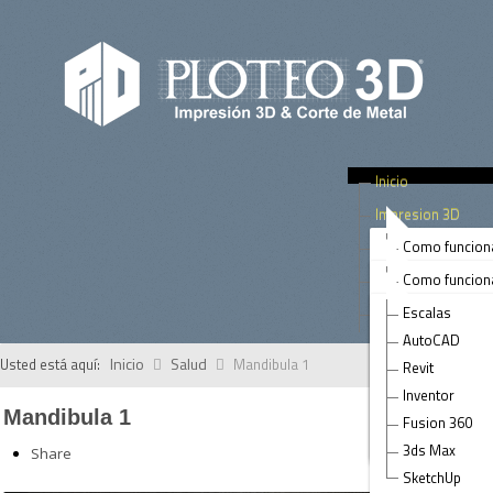
Inicio
Impresion 3D
Corte Metal Laser
Como funcion
Arquitectura
Tips
Como funcion
Prototipos de
Rotulos
Contacto
Escalas
Prototipos
Paneles
AutoCAD
Terrenos
Piezas
Inicio
Salud
Usted está aquí:
Mandibula 1
Revit
Arte
Muebles & Ac
Inventor
Salud
Mandibula 1
Paneles & Fas
Fusion 360
Ingenieria Civi
Tubos
3ds Max
Share
SketchUp