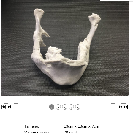
1
2
3
4
5
Tamaño:
13cm x 13cm x 7cm
Volumen solido:
70 cm3