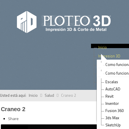
Inicio
Impresion 3D
Corte Metal Laser
Como funcion
Arquitectura
Tips
Como funcion
Prototipos de
Rotulos
Contacto
Escalas
Prototipos
Paneles
AutoCAD
Terrenos
Piezas
Inicio
Salud
Usted está aquí:
Craneo 2
Revit
Arte
Muebles & Ac
Inventor
Salud
Craneo 2
Paneles & Fas
Fusion 360
Ingenieria Civi
Tubos
3ds Max
Share
SketchUp