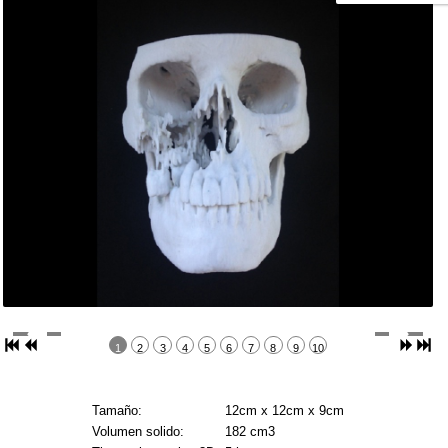
1
2
3
4
5
6
7
8
9
10
Tamaño:
12cm x 12cm x 9cm
Volumen solido:
182 cm3