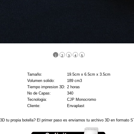
1
2
3
4
5
Tamaño:
19.5cm x 6.5cm x 3.5cm
Volumen solido:
189 cm3
Tiempo impresion 3D:
2 horas
No de Capas:
340
Tecnologia:
CJP Monocromo
Cliente:
Envaplast
 3D tu propia botella? El primer paso es enviarnos tu archivo 3D en format