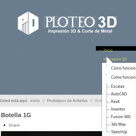
Inicio
Impresion 3D
Corte Metal Laser
Como funcion
Arquitectura
Tips
Como funcion
Prototipos de
Rotulos
Contacto
Escalas
Prototipos
Paneles
AutoCAD
Terrenos
Piezas
Inicio
Prototipos de Botellas
Usted está aquí:
Botella 1G
Revit
Arte
Muebles & Ac
Inventor
Salud
Botella 1G
Paneles & Fas
Fusion 360
Ingenieria Civi
Tubos
3ds Max
Share
SketchUp