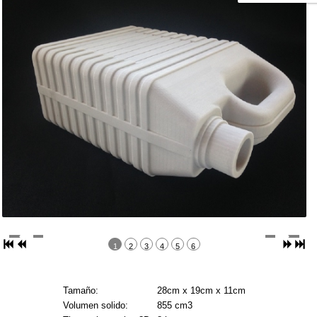
1
2
3
4
5
6
Tamaño:
28cm x 19cm x 11cm
Volumen solido:
855 cm3