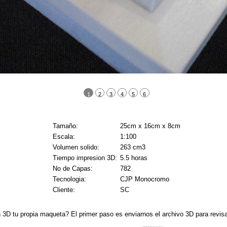
1
2
3
4
5
6
Tamaño:
25cm x 16cm x 8cm
Escala:
1:100
Volumen solido:
263 cm3
Tiempo impresion 3D:
5.5 horas
No de Capas:
782
Tecnologia:
CJP Monocromo
Cliente:
SC
n 3D tu propia maqueta? El primer paso es enviarnos el archivo 3D para revis